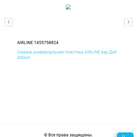
AIRLINE 1455758824
AIR
БмД
Смазка универсальная пластика AIRLINE аэр ДиК
Сма
400мл
40
© Все права защищены.