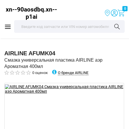
xn--90aosdbq.xn--
0
p1ai
AIRLINE
AFUMK04
Смазка универсальная пластика AIRLINE аэр
Ароматная 400мл
О бренде AIRLINE
0 оценок